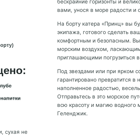
бескрайние горизонты и велик
вами, унося в море радости и 
На борту катера «Принц» вы б
экипажа, готового сделать ва
комфортным и безопасным. Вы
борту)
морским воздухом, ласкающим
приглашающими погрузиться в
щено:
Под звездами или при ярком с
гарантировано превратится в
алубе
наполненное радостью, весел
Отправьтесь в это морское пу
 напитки
всю красоту и магию водного 
Геленджик.
, сухая не