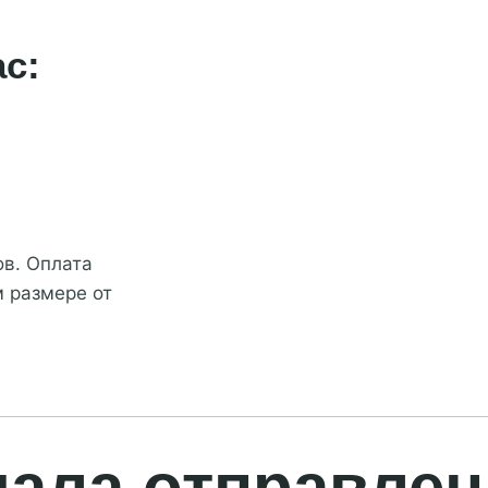
ас:
ов. Оплата
м размере от
чала отправлен