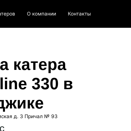
атеров
О компании
Контакты
а катера
ine 330 в
джике
мская д. 3 Причал № 93
с