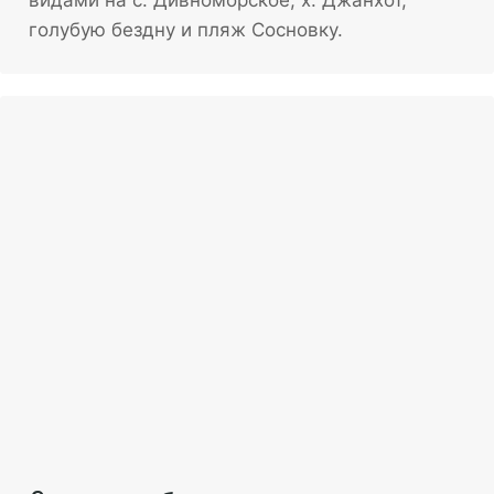
видами на с. Дивноморское, х. Джанхот,
голубую бездну и пляж Сосновку.